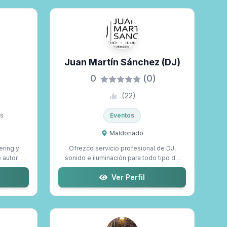
Juan Martín Sánchez (DJ)
0
(0)
(
22
)
s
Eventos
Maldonado
ering y
Ofrezco servicio profesional de DJ,
autor ,
sonido e iluminación para todo tipo de
event...
Ver Perfil