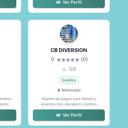
Ver Perfil
CB DIVERSION
0
(0)
(
23
)
Eventos
Maldonado
pleaños
Alquiler de juegos para fiestas y
ración de
eventos, toro mecánico, castillos
inflables, c...
Ver Perfil