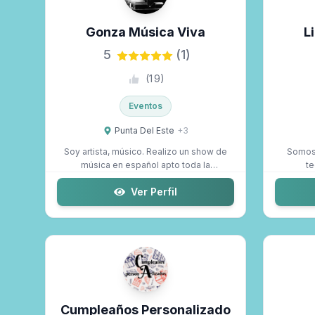
Gonza Música Viva
L
Solo Maldo Premium
5
(1)
(
19
)
Eventos
Punta Del Este
+
3
Soy artista, músico. Realizo un show de
Somos 
música en español apto toda la
te
familia....
Ver Perfil
Cumpleaños Personalizado