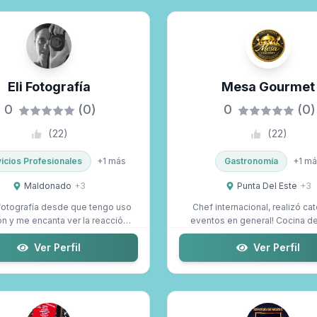
Eli Fotografía
Mesa Gourmet
0
(0)
0
(0)
(
22
)
(
22
)
icios Profesionales
+
1
más
Gastronomía
+
1
má
Maldonado
+
3
Punta Del Este
+
3
fotografía desde que tengo uso
Chef internacional, realizó cat
n y me encanta ver la reacción
eventos en general! Cocina de 
de m...
che...
Ver Perfil
Ver Perfil