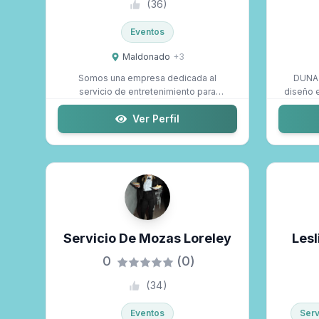
(
36
)
Eventos
Maldonado
+
3
Somos una empresa dedicada al
DUNA 
servicio de entretenimiento para
diseño 
cumpleaños, bodas...
Ver Perfil
Servicio De Mozas Loreley
Lesl
0
(0)
(
34
)
Eventos
Serv