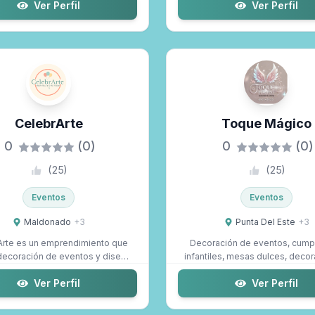
Ver Perfil
Ver Perfil
CelebrArte
Toque Mágico
0
(0)
0
(0)
(
25
)
(
25
)
Eventos
Eventos
Maldonado
+
3
Punta Del Este
+
3
Arte es un emprendimiento que
Decoración de eventos, cum
decoración de eventos y diseño
infantiles, mesas dulces, deco
digita...
bodas ...
Ver Perfil
Ver Perfil