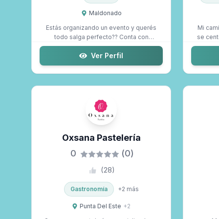
Maldonado
Estás organizando un evento y querés
Mi cami
todo salga perfecto?? Conta con
se cent
nuestro ser...
Ver Perfil
Oxsana Pastelería
0
(0)
(
28
)
Gastronomía
+
2
más
Punta Del Este
+
2