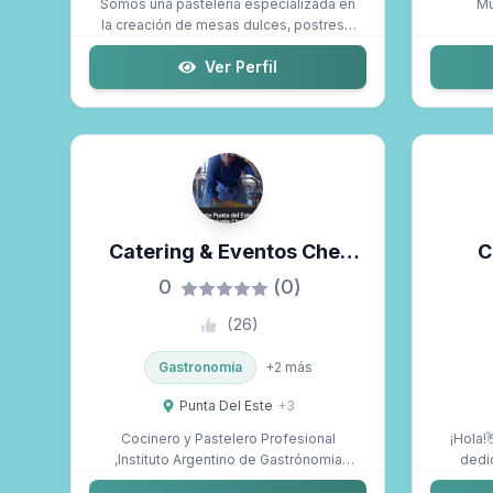
Somos una pastelería especializada en
Mu
la creación de mesas dulces, postres y
tor...
Ver Perfil
Catering & Eventos Chef
C
Privado
0
(0)
(
26
)
Gastronomía
+
2
más
Punta Del Este
+
3
Cocinero y Pastelero Profesional
¡Hola!👋🏻 Mi nombre es
,Instituto Argentino de Gastrónomia
dedic
estoy aqui ...