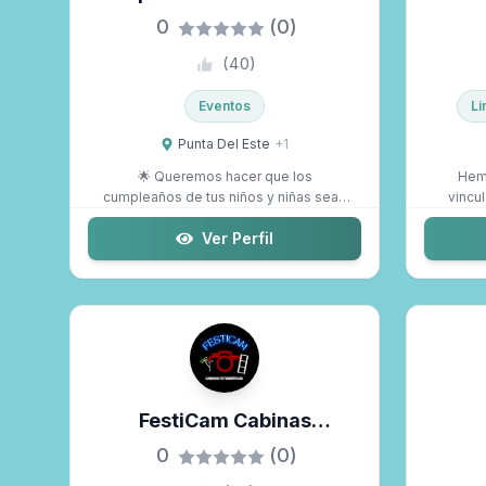
0
(0)
(
40
)
Eventos
Li
Punta Del Este
+
1
🌟 Queremos hacer que los
Hem
cumpleaños de tus niños y niñas sean
vincul
especiales . Hace...
Ver Perfil
FestiCam Cabinas
Fotográficas
0
(0)