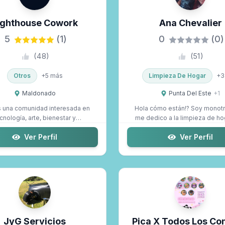
Selecciona las zonas...
ighthouse Cowork
Ana Chevalier
5
(1)
0
(0)
(
48
)
(
51
)
Otros
+
5
más
Limpieza De Hogar
+
3
Maldonado
Punta Del Este
+
1
una comunidad interesada en
Hola cómo están!? Soy monotri
cnología, arte, bienestar y
me dedico a la limpieza de ho
sustentabilidad....
cuidad...
Ver Perfil
Ver Perfil
JyG Servicios
Pica X Todos Los Co