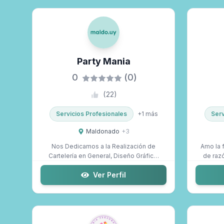
Party Mania
0
(0)
(
22
)
Servicios Profesionales
+
1
más
Serv
Maldonado
+
3
Nos Dedicamos a la Realización de
Amo la 
Cartelería en General, Diseño Gráfico,
de razó
Estampa...
Ver Perfil