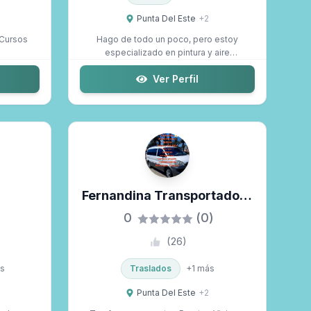
Punta Del Este
+
2
Hago de todo un poco, pero estoy
especializado en pintura y aire
acondicionado, ...
Ver Perfil
Fernandina Transportadora
Turistica
0
(0)
(
26
)
s
Traslados
+
1
más
Punta Del Este
+
2