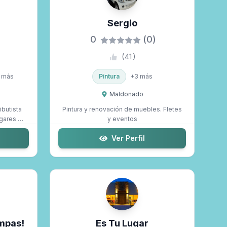
Sergio
0
(0)
(
41
)
más
Pintura
+
3
más
Maldonado
butista
Pintura y renovación de muebles. Fletes
gares y
y eventos
Ver Perfil
mpas!
Es Tu Lugar