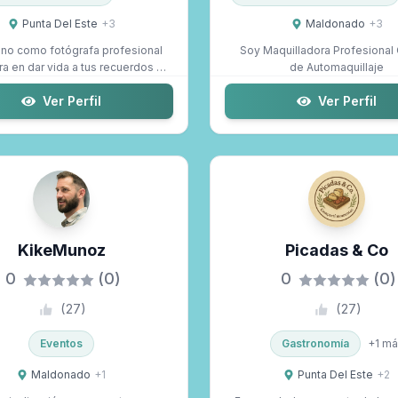
Punta Del Este
+
3
Maldonado
+
3
no como fotógrafa profesional
Soy Maquilladora Profesional Cursos
ra en dar vida a tus recuerdos y
de Automaquillaje
ele...
Ver Perfil
Ver Perfil
KikeMunoz
Picadas & Co
0
(0)
0
(0)
(
27
)
(
27
)
Eventos
Gastronomía
+
1
má
Maldonado
+
1
Punta Del Este
+
2