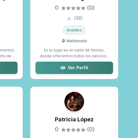
0
(0)
(
36
)
Eventos
Maldonado
 eventos.
Es tu lugar es un salón de fiestas,
ta de ...
donde ofrecemos todos los servicios
que nece...
Ver Perfil
Patricia López
0
(0)