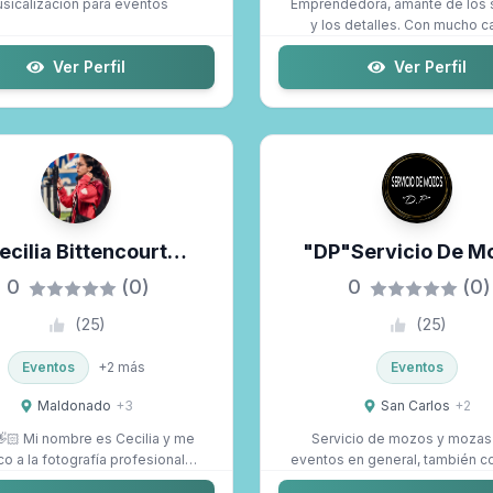
sicalización para eventos
Emprendedora, amante de los 
y los detalles. Con mucho ca
diseño pic...
Ver Perfil
Ver Perfil
ecilia Bittencourt
"DP"servicio De M
Fotografía
0
(0)
0
(0)
(
25
)
(
25
)
Eventos
+
2
más
Eventos
Maldonado
+
3
San Carlos
+
2
 Cecilia y me
Servicio de mozos y mozas
o a la fotografía profesional
eventos en general, también 
desde 2...
con paquetes...