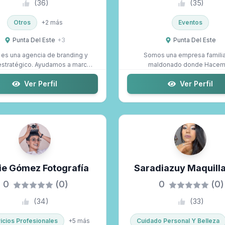
(
36
)
(
35
)
Otros
+
2
más
Eventos
Punta Del Este
+
3
Punta Del Este
es una agencia de branding y
Somos una empresa familia
estratégico. Ayudamos a marcas
maldonado donde Hace
a defini...
decoración de fiestas kids
Ver Perfil
Ver Perfil
ie Gómez Fotografía
Saradiazuy Maquill
Profesional
0
(0)
0
(0)
(
34
)
(
33
)
icios Profesionales
+
5
más
Cuidado Personal Y Belleza