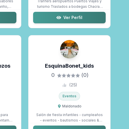
sabores
Tranfers aeropuertos Puertos Viajes y
riño,
turismo Traslados a bodegas Chacras
Event...
Ver Perfil
ozos
EsquinaBonet_kids
0
(0)
(
25
)
Eventos
Maldonado
 para
Salón de fiesta infantiles - cumpleaños
contamos
- eventos - bautismos - sociales &
Empre...