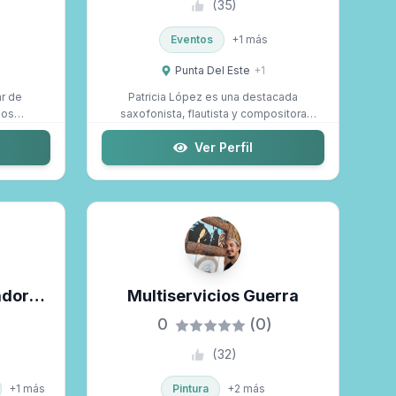
(
35
)
Eventos
+
1
más
Punta Del Este
+
1
r de
Patricia López es una destacada
mos
saxofonista, flautista y compositora
...
uruguaya co...
Ver Perfil
adora
Multiservicios Guerra
0
(0)
(
32
)
+
1
más
Pintura
+
2
más