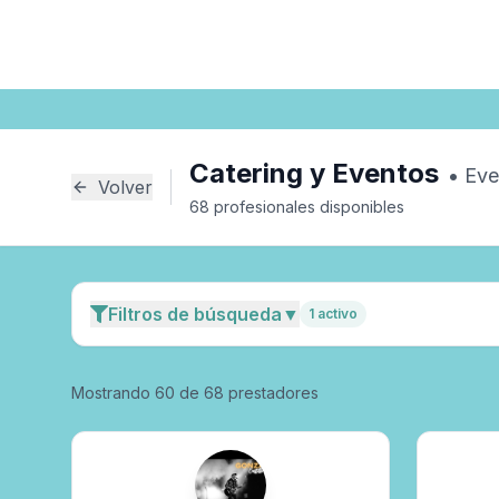
Inicio
Catering y Eventos
Eventos
Catering y Eventos
•
Eve
Volver
68
profesional
es
disponible
s
Filtros de búsqueda
▼
1
activo
Mostrando
60
de
68
prestadores
Especialidad