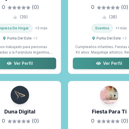
0
(0)
0
(0)
(
39
)
(
38
)
mpieza De Hogar
+
3
más
Eventos
+
1
más
Punta Del Este
+
3
Punta Del Este
+
3
os trabajado para personas
Cumpleaños infantiles. Fiestas
adas a la Farándula Argentina,
XV años. Maquillaje artístico. Ren
como para Eve...
Ver Perfil
Ver Perfil
Duna Digital
Fiesta Para Ti
0
(0)
0
(0)