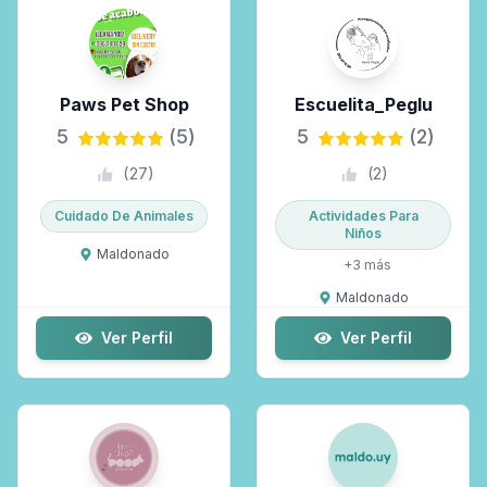
Zonas de trabajo
Paws Pet Shop
Escuelita_Peglu
Selecciona las zonas...
5
(5)
5
(2)
(
27
)
(
2
)
Solo Maldo Premium
Cuidado De Animales
Actividades Para
Niños
Maldonado
+
3
más
Maldonado
Ver Perfil
Ver Perfil