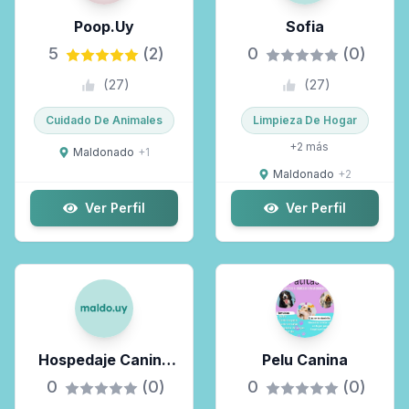
Poop.uy
Sofia
5
(2)
0
(0)
(
27
)
(
27
)
Cuidado De Animales
Limpieza De Hogar
+
2
más
Maldonado
+
1
Maldonado
+
2
Ver Perfil
Ver Perfil
Hospedaje Canino
Pelu Canina
Ocean Can
0
(0)
0
(0)