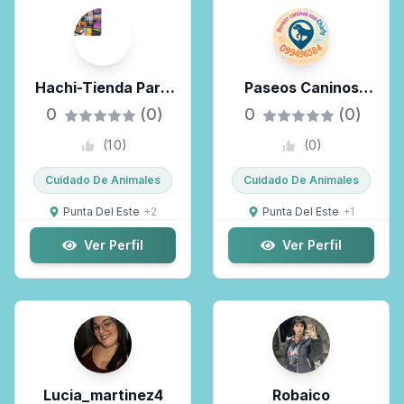
Hachi-Tienda Para
Paseos Caninos
Mascotas
Con Chaly
0
(0)
0
(0)
(
10
)
(
0
)
Cuidado De Animales
Cuidado De Animales
Punta Del Este
+
2
Punta Del Este
+
1
Ver Perfil
Ver Perfil
Lucia_martinez4
Robaico