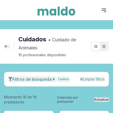
Cuidados
Cuidado de Animales
Cuidados
•
Cuidado de
Animales
16
profesional
es
disponible
s
Filtros de búsqueda
▼
Limpiar filtros
1
activo
Mostrando
16
de
16
Ordenado por
Actualizar
puntuación
prestadores
Especialidad