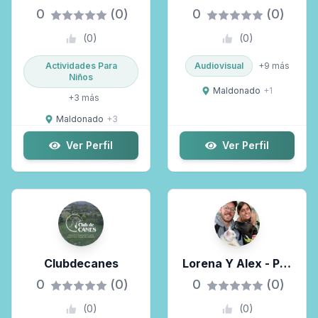
0
(0)
0
(0)
(
0
)
(
0
)
Actividades Para
Audiovisual
+
9
más
Niños
Maldonado
+
1
+
3
más
Maldonado
+
3
Ver Perfil
Ver Perfil
Clubdecanes
Lorena Y Alex - Pet
& Housesitters -
0
(0)
0
(0)
Cuidadores De
(
0
)
(
0
)
Mascotas Y Casas