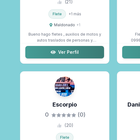
(
21
)
Flete
+
1
más
Maldonado
+
1
Bueno hago fletes , auxilios de motos y
Fl
autos traslados de personas y
0998
mascotas
Ver Perfil
Escorpio
Dani
0
(0)
(
20
)
Flete