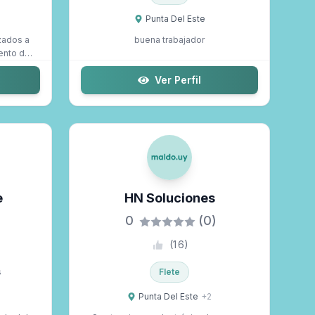
Punta Del Este
zados a
buena trabajador
ento de
Ver Perfil
e
HN Soluciones
0
(0)
(
16
)
s
Flete
Punta Del Este
+
2