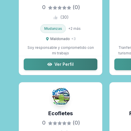
0
(0)
(
30
)
Mudanzas
+
2
más
Maldonado
+
3
Soy responsable y comprometido con
Tranfer
mi trabajo
turismo Traslados a bodegas Chac
Ver Perfil
Ecofletes
0
(0)