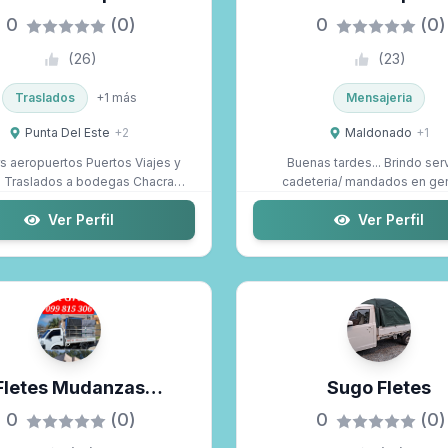
Turistica
0
(0)
0
(0)
(
26
)
(
23
)
Traslados
+
1
más
Mensajeria
Punta Del Este
+
2
Maldonado
+
1
s aeropuertos Puertos Viajes y
Buenas tardes... Brindo ser
ras
cadeteria/ mandados en gen
Event...
grandes referen...
Ver Perfil
Ver Perfil
Fletes Mudanzas
Sugo Fletes
Maldonado
0
(0)
0
(0)