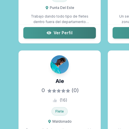
Punta Del Este
Trabajo dando todo tipo de fletes
Un se
dentro fuera del departamento
zona
Maldonado
Ver Perfil
Ale
0
(0)
(
16
)
Flete
Maldonado