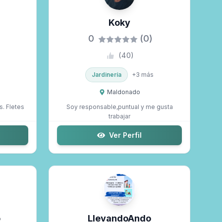
Koky
0
(0)
(
40
)
Jardinería
+
3
más
Maldonado
s. Fletes
Soy responsable,puntual y me gusta
trabajar
Ver Perfil
o
LlevandoAndo