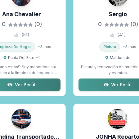
Selecciona las zonas...
Ana Chevalier
Sergio
0
(0)
0
(0)
(
51
)
(
41
)
mpieza De Hogar
+
3
más
Pintura
+
3
más
Punta Del Este
+
1
Maldonado
ómo están!? Soy monotributista
Pintura y renovación de mueble
ico a la limpieza de hogares y
y eventos
cuidad...
Ver Perfil
Ver Perfil
ndina Transportadora
JONHA Repart