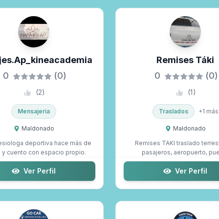
jes.ap_kineacademia
Remises Táki
0
(0)
0
(0)
(
2
)
(
1
)
Mensajeria
Traslados
+
1
más
Maldonado
Maldonado
esiologa deportiva hace más de
Remises TAKI traslado terres
 y cuento con espacio propio.
pasajeros, aeropuerto, pue
bodegas, paseo...
Ver Perfil
Ver Perfil