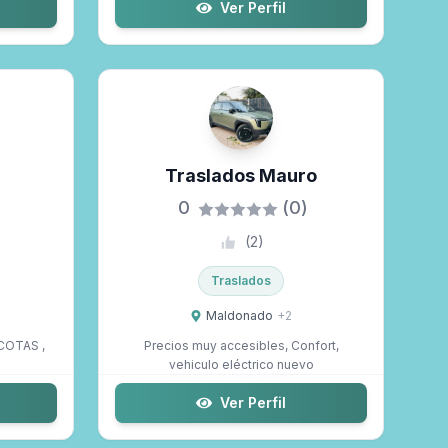
Ver Perfil
Traslados Mauro
0
(0)
(
2
)
Traslados
Maldonado
+
2
COTAS ,
Precios muy accesibles, Confort,
vehiculo eléctrico nuevo
Ver Perfil