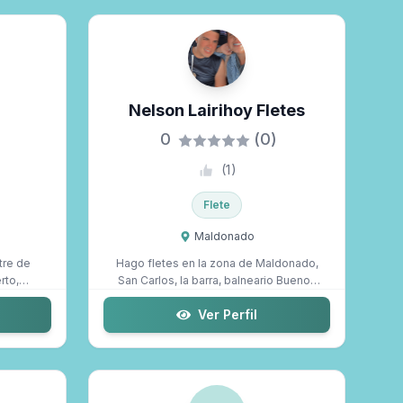
Nelson Lairihoy Fletes
0
(0)
(
1
)
Flete
Maldonado
tre de
Hago fletes en la zona de Maldonado,
rto,
San Carlos, la barra, balneario Buenos
Aire...
Ver Perfil