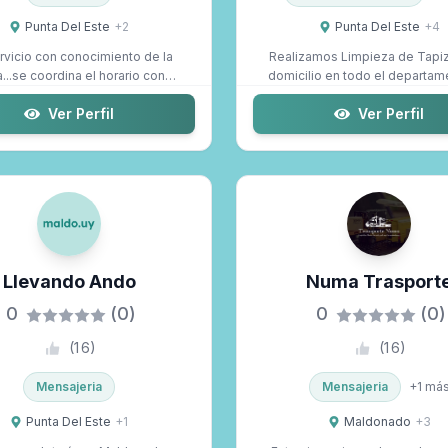
Punta Del Este
+
2
Punta Del Este
+
4
rvicio con conocimiento de la
Realizamos Limpieza de Tapi
...se coordina el horario con
domicilio en todo el departam
anticipació...
Maldonad...
Ver Perfil
Ver Perfil
Llevando Ando
Numa Trasport
0
(0)
0
(0)
(
16
)
(
16
)
Mensajeria
Mensajeria
+
1
má
Punta Del Este
+
1
Maldonado
+
3