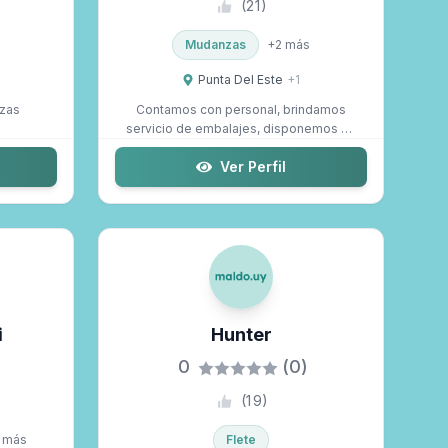
(
21
)
Mudanzas
+
2
más
Punta Del Este
+
1
nzas
Contamos con personal, brindamos
servicio de embalajes, disponemos de
boleta com...
Ver Perfil
i
Hunter
0
(0)
(
19
)
más
Flete