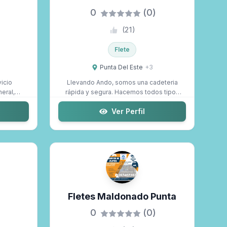
0
(0)
(
21
)
Flete
Punta Del Este
+
3
vicio
Llevando Ando, somos una cadeteria
eral,
rápida y segura. Hacemos todos tipos
de envío...
Ver Perfil
Fletes Maldonado Punta
0
(0)