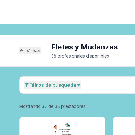
Inicio
Fletes y Mudanzas
Fletes y Mudanzas
Volver
38
profesional
es
disponible
s
Filtros de búsqueda
▼
Mostrando
37
de
38
prestadores
Especialidad