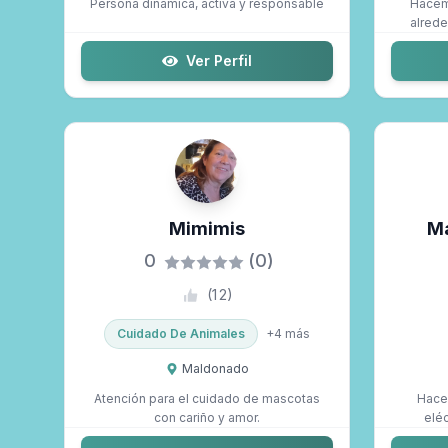
Persona dinámica, activa y responsable
Hacem
alrede
Ver Perfil
Mimimis
Ma
0
(0)
(
12
)
Cuidado De Animales
+
4
más
Maldonado
Atención para el cuidado de mascotas
Hacem
con cariño y amor.
eléc