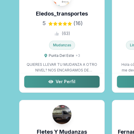
Eledos_transportes
Solo Maldo Premium
5
(16)
(
63
)
Mudanzas
Li
Punta Del Este
+
3
QUIERES LLEVAR TU MUDANZA A OTRO
Hola c
NIVEL? NOS ENCARGAMOS DE
me ded
ABSOLUTAMENTE TODO! ❇️...
Ver Perfil
Fletes Y Mudanzas
Ferna