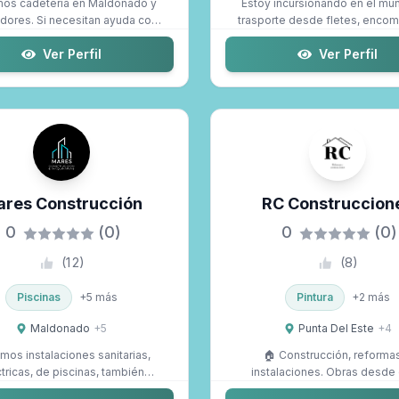
os cadetería en Maldonado y
Estoy incursionando en el mu
dores. Si necesitan ayuda con
trasporte desde fletes, encom
entregas a ...
cadeter...
Ver Perfil
Ver Perfil
res Construcción
RC Construccion
0
(0)
0
(0)
(
12
)
(
8
)
Piscinas
+
5
más
Pintura
+
2
más
Maldonado
+
5
Punta Del Este
+
4
os instalaciones sanitarias,
🏠 Construcción, reforma
tricas, de piscinas, también
instalaciones. Obras desde 
hacemos a med...
refacciones, sanita...