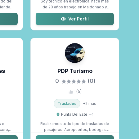
ndo del
Soy tecnico en electrónica, hace mas
iendas,
de 20 años trabajo en Maldonado y
alrededor...
Ver Perfil
es
PDP Turismo
0
(0)
(
5
)
Traslados
+
2
más
Punta Del Este
+
4
s e
Realizamos todo tipo de traslados de
cero,
pasajeros. Aeropuertos, bodegas
turísticas,...