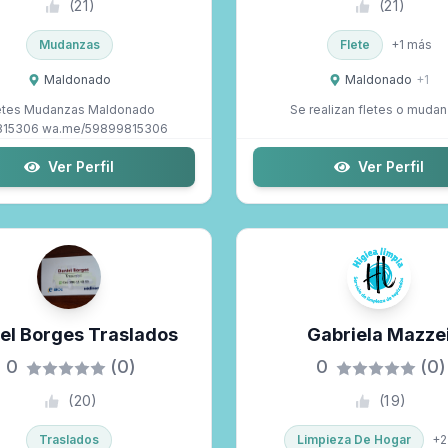
(
21
)
(
21
)
Mudanzas
Flete
+
1
más
Maldonado
Maldonado
+
1
etes Mudanzas Maldonado
Se realizan fletes o muda
15306 wa.me/59899815306
Ver Perfil
Ver Perfil
el Borges Traslados
Gabriela Mazze
0
(0)
0
(0)
(
20
)
(
19
)
Traslados
Limpieza De Hogar
+
2