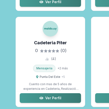
Ver Perfil
Cadeteria Piter
0
(0)
(
4
)
Mensajeria
+
2
más
Punta Del Este
+
5
Cuento con mas de 5 años de
experiencia en Cadeteria, Realización
de Trámites, E...
Ver Perfil