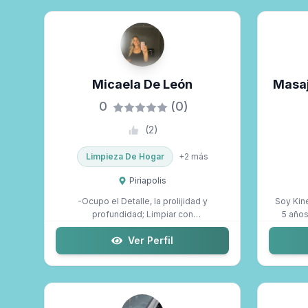
Micaela De León
Masa
0
(0)
(
2
)
Limpieza De Hogar
+
2
más
Piriapolis
-Ocupo el Detalle, la prolijidad y
Soy Kin
profundidad; Limpiar con
5 años
responsabilidad; Zon...
Ver Perfil