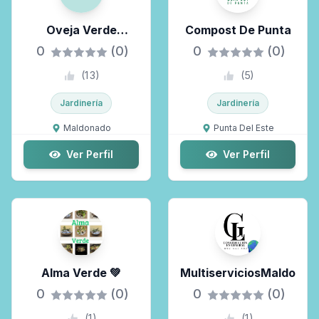
Oveja Verde
Compost De Punta
Plantas 💚
0
(0)
0
(0)
(
13
)
(
5
)
Jardinería
Jardinería
Maldonado
Punta Del Este
Ver Perfil
Ver Perfil
Alma Verde 💚
MultiserviciosMaldo
0
(0)
0
(0)
(
1
)
(
1
)