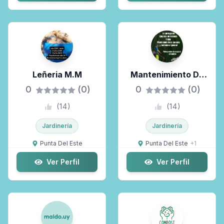
Leñeria M.M
Mantenimiento De
Parques Y Jardines
0
(0)
0
(0)
(
14
)
(
14
)
Jardinería
Jardinería
Punta Del Este
Punta Del Este
+
1
Ver Perfil
Ver Perfil