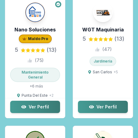
Zonas de trabajo
Nano Soluciones
WGT Maquinaria
Selecciona las zonas...
5
(13)
Maldo Pro
5
(13)
(
47
)
Solo Maldo Premium
(
75
)
Jardinería
San Carlos
+
5
Mantenimiento
General
+
6
más
Punta Del Este
+
2
Ver Perfil
Ver Perfil