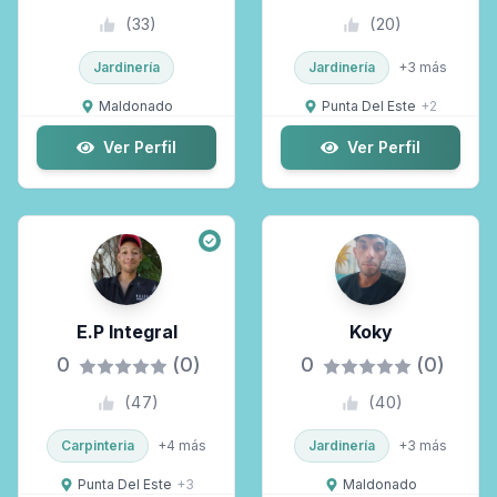
(
33
)
(
20
)
Jardinería
Jardinería
+
3
más
Maldonado
Punta Del Este
+
2
Ver Perfil
Ver Perfil
E.P Integral
Koky
0
(0)
0
(0)
(
47
)
(
40
)
Carpinteria
+
4
más
Jardinería
+
3
más
Punta Del Este
+
3
Maldonado