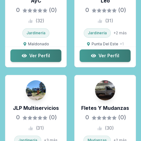
AyC
Leo
0
(0)
0
(0)
(
32
)
(
31
)
Jardinería
Jardinería
+
2
más
Maldonado
Punta Del Este
+
1
Ver Perfil
Ver Perfil
JLP Multiservicios
Fletes Y Mudanzas
0
(0)
0
(0)
(
31
)
(
30
)
Jardinería
+
3
más
Mudanzas
+
2
más