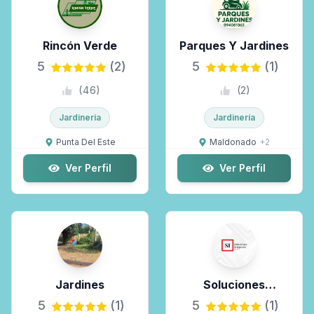
Rincón Verde
Parques Y Jardines
5
(2)
5
(1)
(
46
)
(
2
)
Jardinería
Jardinería
Punta Del Este
Maldonado
+
2
Ver Perfil
Ver Perfil
Jardines
Soluciones
Integrales Del Este
5
(1)
5
(1)