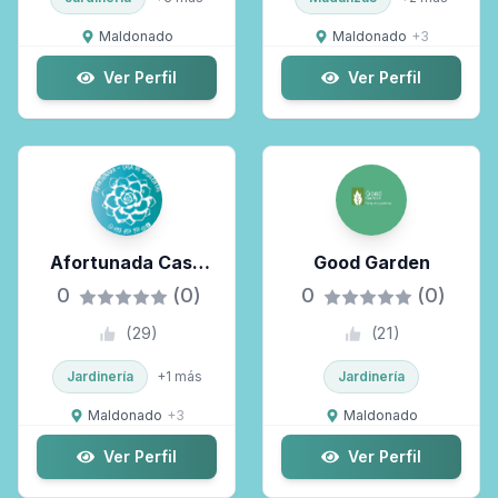
Maldonado
Maldonado
+
3
Ver Perfil
Ver Perfil
Afortunada Casa
Good Garden
De Suculentas
0
(0)
0
(0)
(
29
)
(
21
)
Jardinería
+
1
más
Jardinería
Maldonado
+
3
Maldonado
Ver Perfil
Ver Perfil