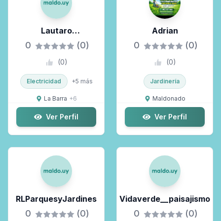
Lautaro
Adrian
Ferenandezservicios
0
(0)
0
(0)
Técnicos Y Trabajos
(
0
)
(
0
)
En General
Electricidad
+
5
más
Jardinería
La Barra
+
6
Maldonado
Ver Perfil
Ver Perfil
RLParquesyJardines
Vidaverde__paisajismo
0
(0)
0
(0)