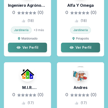
Ingeniero Agrónomo
Alfa Y Omega
Hernández
0
(0)
0
(0)
(
18
)
(
18
)
Jardinería
+
3
más
Jardinería
Maldonado
Piriapolis
Ver Perfil
Ver Perfil
M.I.R.
Andres
Mantenimiento
0
(0)
0
(0)
Integral Residencial
(
17
)
(
17
)