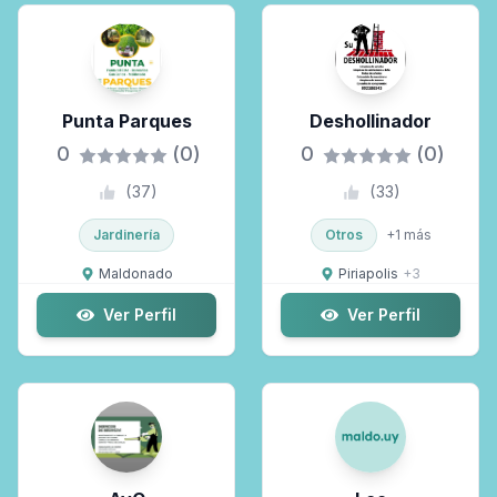
Punta Parques
Deshollinador
0
(0)
0
(0)
(
37
)
(
33
)
Jardinería
Otros
+
1
más
Maldonado
Piriapolis
+
3
Ver Perfil
Ver Perfil