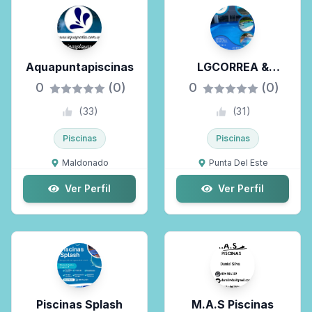
Zonas de trabajo
Aquapuntapiscinas
LGCORREA &
Asociados
Selecciona las zonas...
0
(0)
0
(0)
(
33
)
(
31
)
Solo Maldo Premium
Piscinas
Piscinas
Maldonado
Punta Del Este
Ver Perfil
Ver Perfil
Piscinas Splash
M.A.S Piscinas