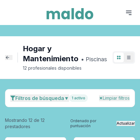
Hogar y Mantenimiento
Piscinas
Hogar y
Mantenimiento
•
Piscinas
12
profesional
es
disponible
s
Filtros de búsqueda
▼
Limpiar filtros
1
activo
Mostrando
12
de
12
Ordenado por
Actualizar
puntuación
prestadores
Especialidad