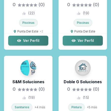
0
(0)
0
(0)
(
22
)
(
19
)
Piscinas
Piscinas
Punta Del Este
+
2
Punta Del Este
Ver Perfil
Ver Perfil
S&M Soluciones
Doble G Soluciones
0
(0)
0
(0)
(
19
)
(
15
)
Sanitarios
+
4
más
Pintura
+
5
más