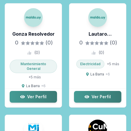
Gonza Resolvedor
Lautaro
Ferenandezservicios
0
(0)
0
(0)
Técnicos Y Trabajos
(
0
)
(
0
)
En General
Mantenimiento
Electricidad
+
5
más
General
La Barra
+
6
+
5
más
La Barra
+
6
Ver Perfil
Ver Perfil