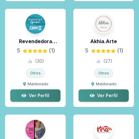
Revendedora
Akhia.arte
Perfumadores Eleka
5
(1)
5
(1)
(
30
)
(
27
)
Otros
Otros
Maldonado
Maldonado
Ver Perfil
Ver Perfil