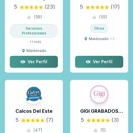
Tu Celu
5
(23)
5
(17)
(
59
)
(
55
)
Servicios
Otros
Profesionales
Maldonado
+
3
+
1
más
Maldonado
Ver Perfil
Ver Perfil
Calcos Del Este
GIGI GRABADOS
LASER
5
(7)
5
(3)
PERSONALIZADOS
(
47
)
(
5
)