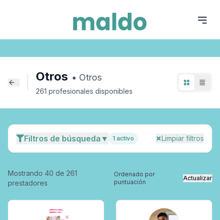
Otros
Otros
Otros
•
Otros
261
profesional
es
disponible
s
Filtros de búsqueda
▼
Limpiar filtros
1
activo
Mostrando
40
de
261
Ordenado por
Actualizar
puntuación
prestadores
Especialidad