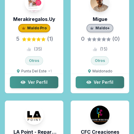
Zonas de trabajo
Merakiregalos.uy
Migue
Selecciona las zonas...
Maldo Pro
Maldo+
5
(1)
0
(0)
Solo Maldo Premium
(
35
)
(
15
)
Otros
Otros
Punta Del Este
+
1
Maldonado
Ver Perfil
Ver Perfil
LA Point - Repara
CFC Creaciones