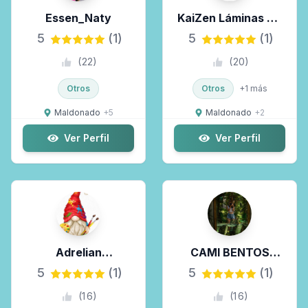
Essen_Naty
KaiZen Láminas De
Seguridad Y Vinilos
5
(1)
5
(1)
Comerciales
(
22
)
(
20
)
Otros
Otros
+
1
más
Maldonado
+
5
Maldonado
+
2
Ver Perfil
Ver Perfil
Adrelian
CAMI BENTOS
Creaciones
FOTOS
5
(1)
5
(1)
(
16
)
(
16
)