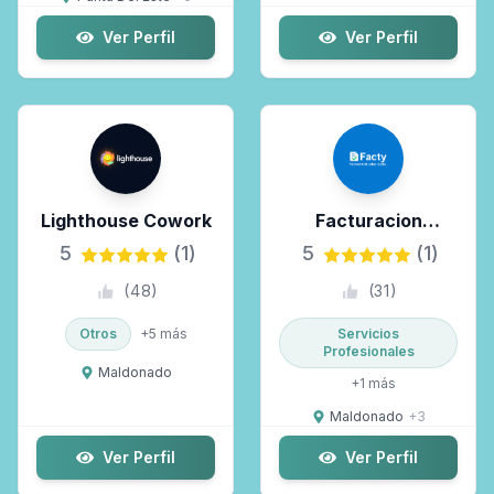
Ver Perfil
Ver Perfil
Lighthouse Cowork
Facturacion
Electronica
5
(1)
5
(1)
(
48
)
(
31
)
Otros
+
5
más
Servicios
Profesionales
Maldonado
+
1
más
Maldonado
+
3
Ver Perfil
Ver Perfil