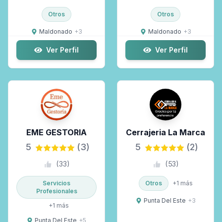
Otros
Otros
Maldonado
+
3
Maldonado
+
3
Ver Perfil
Ver Perfil
EME GESTORIA
Cerrajeria La Marca
5
(3)
5
(2)
(
33
)
(
53
)
Servicios
Otros
+
1
más
Profesionales
Punta Del Este
+
3
+
1
más
Punta Del Este
+
5