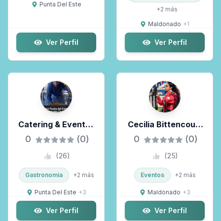
Punta Del Este
+
2
más
Maldonado
+
1
Ver Perfil
Ver Perfil
Catering & Eventos
Cecilia Bittencourt
Chef Privado
Fotografía
0
(0)
0
(0)
(
26
)
(
25
)
Gastronomía
+
2
más
Eventos
+
2
más
Punta Del Este
+
3
Maldonado
+
3
Ver Perfil
Ver Perfil