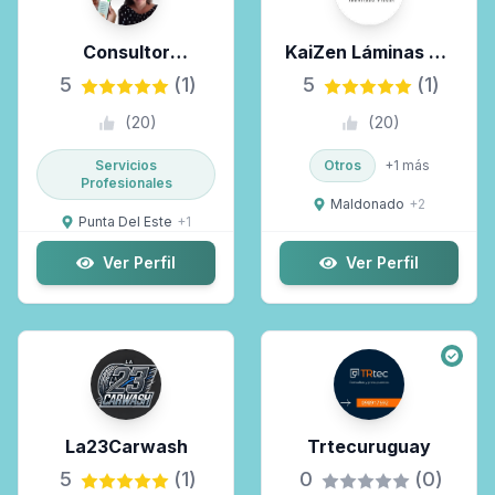
Consultor
KaiZen Láminas De
Psicológico
Seguridad Y Vinilos
5
(1)
5
(1)
(Desarrollo
Comerciales
(
20
)
(
20
)
Humano)
Servicios
Otros
+
1
más
Profesionales
Maldonado
+
2
Punta Del Este
+
1
Ver Perfil
Ver Perfil
La23Carwash
Trtecuruguay
5
(1)
0
(0)