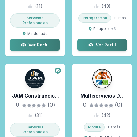
(
11
)
(
43
)
Servicios
Refrigeración
+
1
más
Profesionales
Piriapolis
+
3
Maldonado
Ver Perfil
Ver Perfil
JAM Construccion
Multiservicios Del
En Seco
Este
0
(0)
0
(0)
(
31
)
(
42
)
Servicios
Pintura
+
3
más
Profesionales