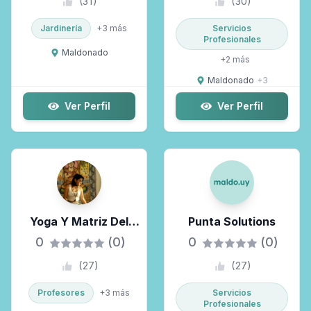
(
31
)
(
30
)
Jardinería
+
3
más
Servicios
Profesionales
Maldonado
+
2
más
Maldonado
+
3
Ver Perfil
Ver Perfil
Yoga Y Matriz Del
Punta Solutions
Destino|@bitacorayogui
0
(0)
0
(0)
(
27
)
(
27
)
Profesores
+
3
más
Servicios
Profesionales