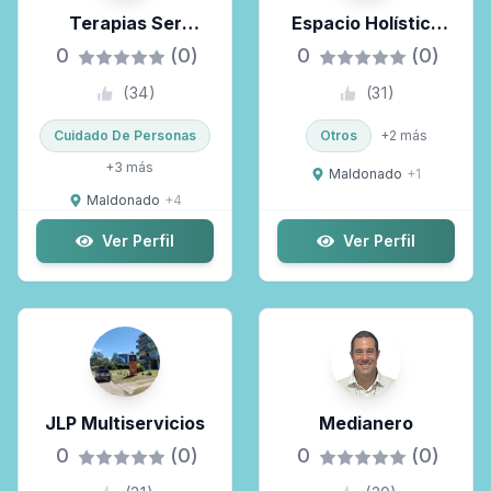
Terapias Ser
Espacio Holístico
Esencia
Effata.
0
(0)
0
(0)
(
34
)
(
31
)
Cuidado De Personas
Otros
+
2
más
+
3
más
Maldonado
+
1
Maldonado
+
4
Ver Perfil
Ver Perfil
JLP Multiservicios
Medianero
0
(0)
0
(0)