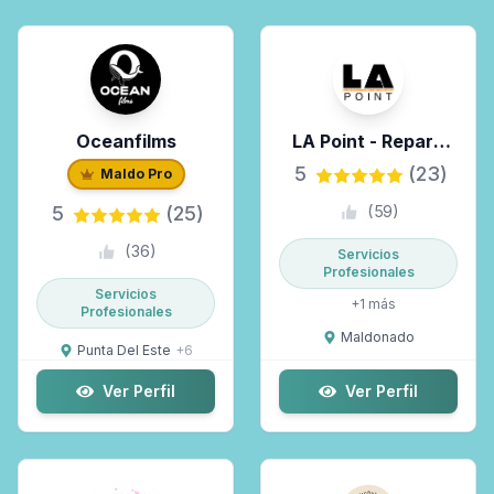
Especialidad
Zonas de trabajo
Oceanfilms
LA Point - Repara
Tu Celu
Selecciona las zonas...
5
(23)
Maldo Pro
5
(25)
(
59
)
Solo Maldo Premium
(
36
)
Servicios
Profesionales
Servicios
+
1
más
Profesionales
Maldonado
Punta Del Este
+
6
Ver Perfil
Ver Perfil