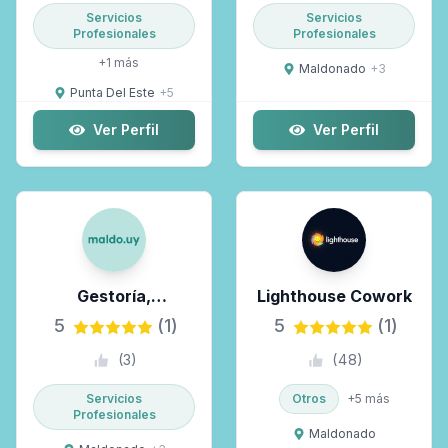
Servicios
Servicios
Profesionales
Profesionales
+
1
más
Maldonado
+
3
Punta Del Este
+
5
Ver Perfil
Ver Perfil
Gestoría,
Lighthouse Cowork
Administración De
5
(1)
5
(1)
Empresas, Seguros
(
3
)
(
48
)
Servicios
Otros
+
5
más
Profesionales
Maldonado