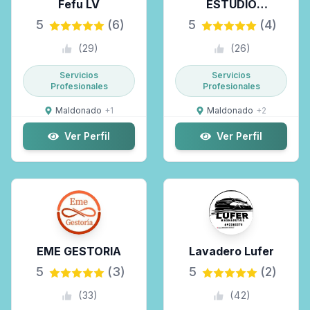
Fefu LV
ESTUDIO
CONTABLE-
5
(6)
5
(4)
GESTORIA-
(
29
)
(
26
)
Contadora-
Contador
Servicios
Servicios
Profesionales
Profesionales
Maldonado
+
1
Maldonado
+
2
Ver Perfil
Ver Perfil
EME GESTORIA
Lavadero Lufer
5
(3)
5
(2)
(
33
)
(
42
)