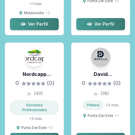
Punta Del Este
+
2
+
1
más
Maldonado
+
3
Ver Perfil
Ver Perfil
Nordcapp
David
Arquitectos
Construcciones
0
(0)
0
(0)
(
40
)
(
38
)
Servicios
Pintura
+
3
más
Profesionales
Punta Del Este
+
1
+
3
más
Punta Del Este
+
2