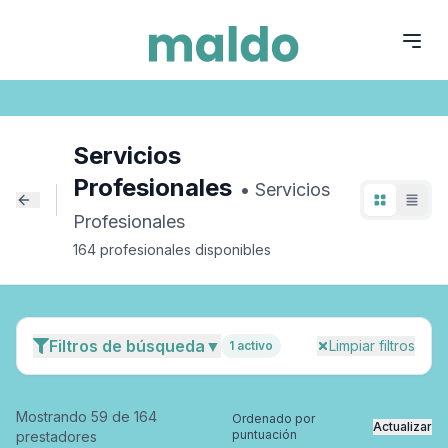
Servicios Profesionales
Servicios Profesionales
Servicios
Profesionales
•
Servicios
Profesionales
164
profesional
es
disponible
s
Filtros de búsqueda
▼
Limpiar filtros
1
activo
Mostrando
59
de
164
Ordenado por
Actualizar
puntuación
prestadores