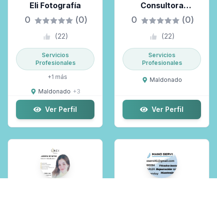
Eli Fotografía
Consultora
Psicológica,
0
(0)
0
(0)
Consultora En
(
22
)
(
22
)
Sexualidad
Servicios
Servicios
Profesionales
Profesionales
+
1
más
Maldonado
Maldonado
+
3
Ver Perfil
Ver Perfil
Asesora Inmobiliaria
Refriservis
,asociada A Onex
0
(0)
0
(0)
Bellatrix ,Gestora