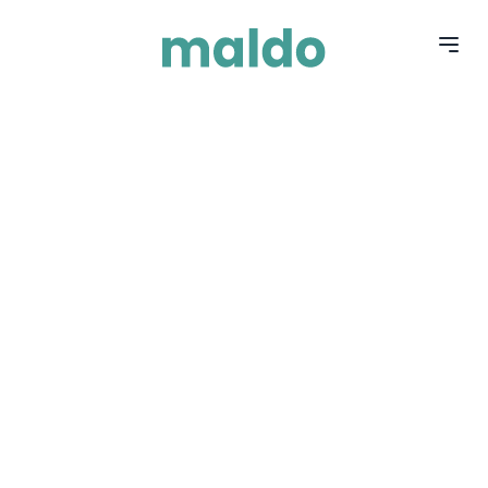
© 2026 Maldo.uy ·
Términos y Condiciones