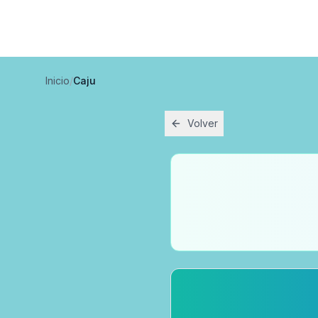
Inicio
/
Caju
Volver