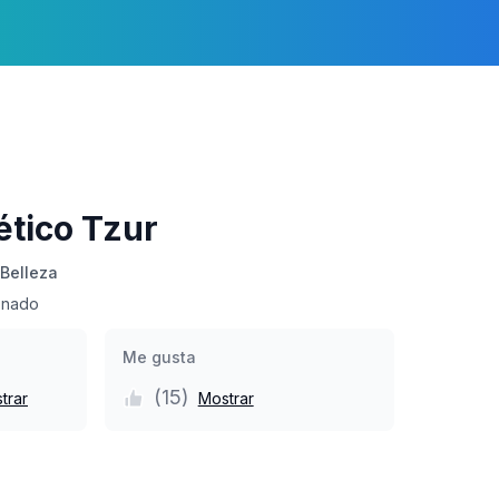
ético Tzur
Belleza
onado
Me gusta
(
15
)
trar
Mostrar