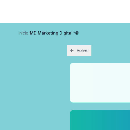
Inicio
/
MD Márketing Digital™©
Volver