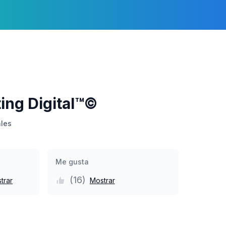
ing Digital™©
ales
Me gusta
(
16
)
trar
Mostrar