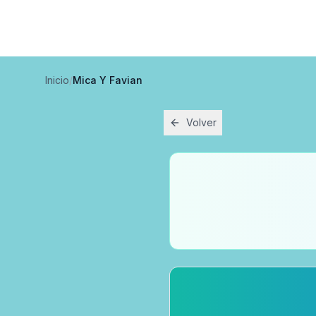
Inicio
/
Mica Y Favian
Volver