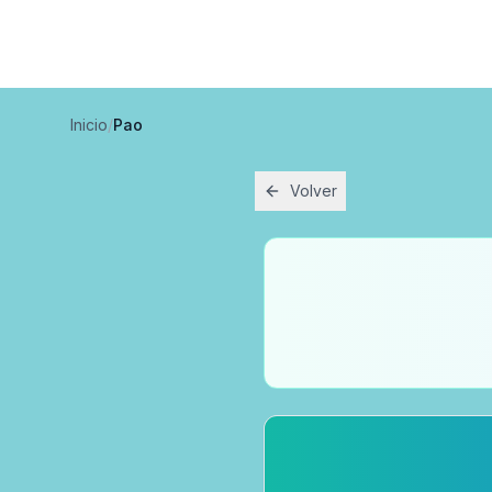
Inicio
/
Pao
Volver